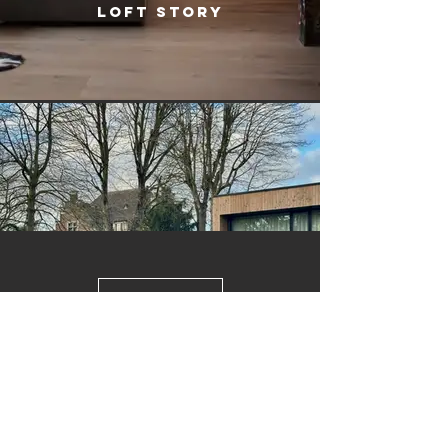
Loft Story
Load More
Maison Lambersart
+33 6 21 48 51 41
53 Av. de la République, 59130 Lambersart