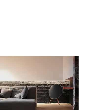
D
A
ll
A
S